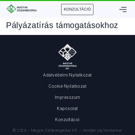
KONZULTÁCIÓ
Pályázatírás támogatásokhoz
Adatvédelmi Nyilatkozat
Cookie Nyilatkozat
Impresszum
Kapcsolat
Konzultáció
© 2026 – Magyar Zöldenergetikai Kft. – Minden jog fenntartva!