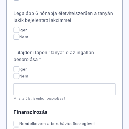
Legalább 6 hónapja életvitelszerűen a tanyán
lakik bejelentett lakcímmel
Igen
Nem
Tulajdoni lapon "tanya"-e az ingatlan
besorolása
*
Igen
Nem
Mi a terület jelenlegi besorolása?
Finanszírozás
Rendelkezem a beruházás összegével