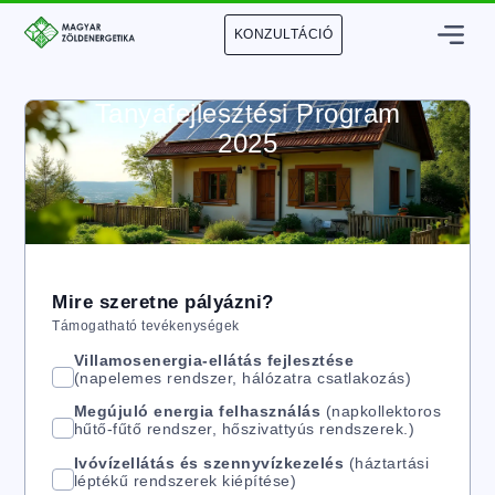
KONZULTÁCIÓ
Tanyafejlesztési Program
2025
Mire szeretne pályázni?
Támogatható tevékenységek
Villamosenergia-ellátás fejlesztése
(napelemes rendszer, hálózatra csatlakozás)
Megújuló energia felhasználás
(napkollektoros
hűtő-fűtő rendszer, hőszivattyús rendszerek.)
Ivóvízellátás és szennyvízkezelés
(háztartási
léptékű rendszerek kiépítése)