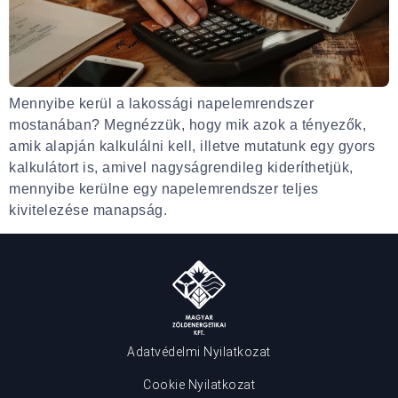
Mennyibe kerül a lakossági napelemrendszer
mostanában? Megnézzük, hogy mik azok a tényezők,
amik alapján kalkulálni kell, illetve mutatunk egy gyors
kalkulátort is, amivel nagyságrendileg kideríthetjük,
mennyibe kerülne egy napelemrendszer teljes
kivitelezése manapság.
Adatvédelmi Nyilatkozat
Cookie Nyilatkozat