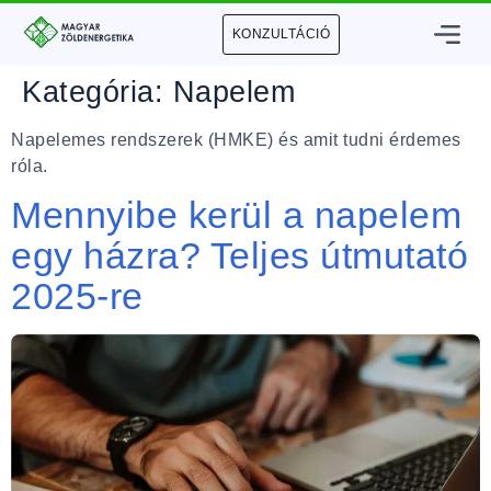
KONZULTÁCIÓ
Kategória:
Napelem
Napelemes rendszerek (HMKE) és amit tudni érdemes
róla.
Mennyibe kerül a napelem
egy házra? Teljes útmutató
2025-re